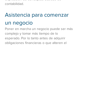
contabilidad.
Asistencia para comenzar
un negocio
Poner en marcha un negocio puede ser más
complejo y tomar más tiempo de lo
esperado. Por lo tanto antes de adquirir
obligaciones financieras o que alteren el
bienestar suyo y de su familia (como firmar
un contrato de arrendamiento o renunciar a
su trabajo ), reúnase con un asesor
comercial de Pace SBDC para ayudarlo a
llevar su idea del concepto a la realidad.
Estructuras Legales para
Empresas
¿Será su negocio una empresa unipersonal,
una corporación, una sociedad de
responsabilidad limitada o corporación sin
fines de lucro? Un asesor de Pace SBDC