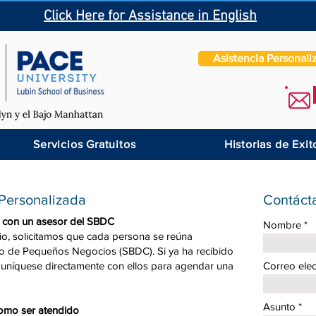
Click Here for Assistance in English
Asistencia Personali
Servicios Gratuitos
Historias de Exit
 Personalizada
Contáct
do con un asesor del SBDC
Nombre
cio, solicitamos que cada persona se reúna
o de Pequeños Negocios (SBDC). Si ya ha recibido
muníquese directamente con ellos para agendar una
Correo elec
Asunto
como ser atendido