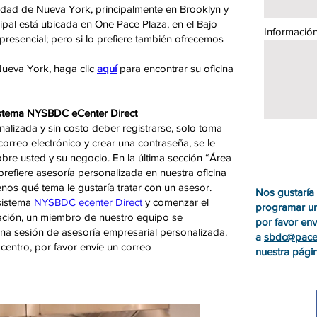
ad de Nueva York, principalmente en Brooklyn y
cipal está ubicada en One Pace Plaza, en el Bajo
Información
esencial; pero si lo prefiere también ofrecemos
Nueva York, haga clic
aquí
para encontrar su oficina
sistema NYSBDC eCenter Direct
nalizada y sin costo deber registrarse, solo toma
orreo electrónico y crear una contraseña, se le
re usted y su negocio. En la última sección “Área
prefiere asesoría personalizada en nuestra oficina
tenos qué tema le gustaría tratar con un asesor.
Nos gustaría
sistema
NYSBDC
ecenter
Direct
y comenzar el
programar un
ación, un miembro de nuestro equipo se
por favor env
na sesión de asesoría empresarial personalizada.
a
sbdc@pace
centro, por favor envíe un correo
nuestra págin