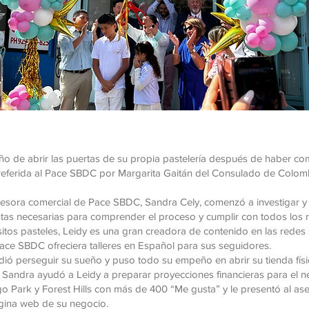
o de abrir las puertas de su propia pastelería después de haber c
 referida al Pace SBDC por Margarita Gaitán del Consulado de Colo
sesora comercial de Pace SBDC, Sandra Cely, comenzó a investigar y
ntas necesarias para comprender el proceso y cumplir con todos los re
tos pasteles, Leidy es una gran creadora de contenido en las redes
Pace SBDC ofreciera talleres en Español para sus seguidores.
dió perseguir su sueño y puso todo su empeño en abrir su tienda físi
 y Sandra ayudó a Leidy a preparar proyecciones financieras para el 
 Park y Forest Hills con más de 400 “Me gusta” y le presentó al as
ágina web de su negocio.