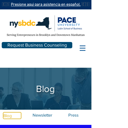
🇪🇸
Presione aqui para asistencia en español.
🇪🇸
Request Business Counseling
Blog
Newsletter
Press
Blog